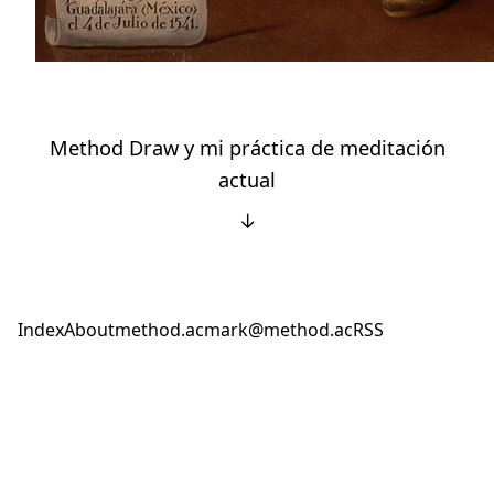
Method Draw y mi práctica de meditación
actual
↓
Index
About
method.ac
mark@method.ac
RSS